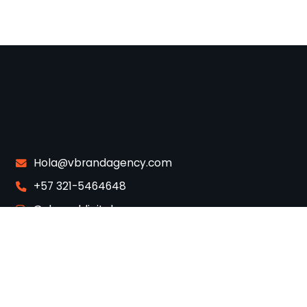
Hola@vbrandagency.com
+57 321-5464648
@vbranddigital
Colombia/Medellín - USA / Los Ángeles, CA
Políticas de privacidad