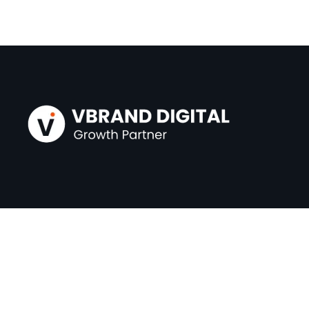
En
VBrand Digital
transformamos negocios con
automatización e inteligencia artificial.
¡Conéctate con nosotros y hagamos algo
increíble juntos!