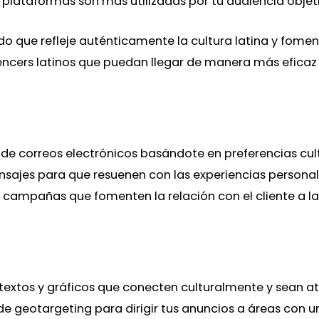
é plataformas son más utilizadas por tu audiencia obje
o que refleje auténticamente la cultura latina y foment
ncers latinos que puedan llegar de manera más eficaz a
de correos electrónicos basándote en preferencias cult
sajes para que resuenen con las experiencias personales
 campañas que fomenten la relación con el cliente a la
 textos y gráficos que conecten culturalmente y sean a
e geotargeting para dirigir tus anuncios a áreas con 