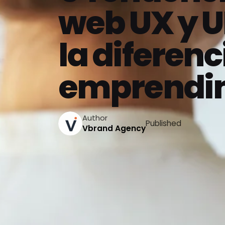
web UX y U
la diferenc
emprendim
Author
Published
Vbrand Agency