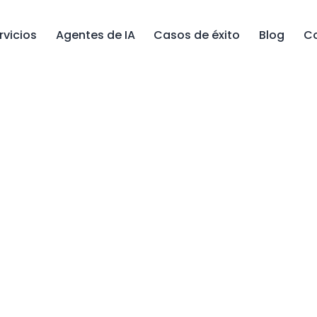
rvicios
Agentes de IA
Casos de éxito
Blog
C