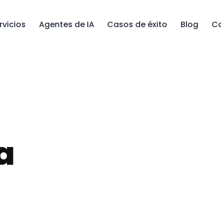
rvicios
Agentes de IA
Casos de éxito
Blog
C
a