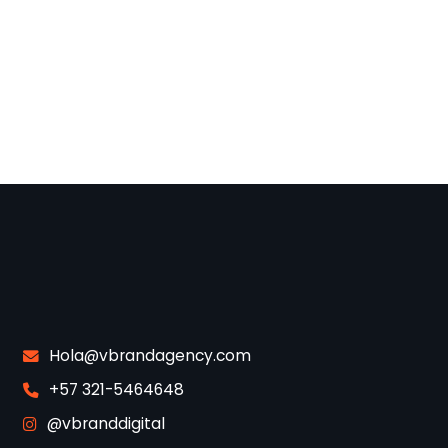
Hola@vbrandagency.com
+57 321-5464648
@vbranddigital